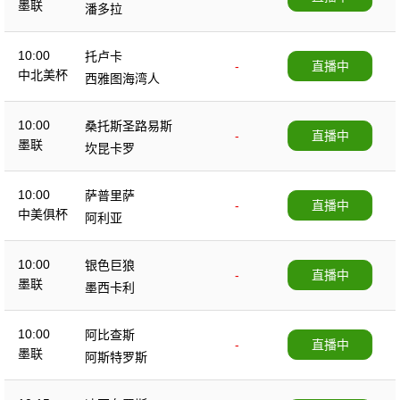
墨联
潘多拉
10:00
托卢卡
-
直播中
中北美杯
西雅图海湾人
10:00
桑托斯圣路易斯
-
直播中
墨联
坎昆卡罗
10:00
萨普里萨
-
直播中
中美俱杯
阿利亚
10:00
银色巨狼
-
直播中
墨联
墨西卡利
10:00
阿比查斯
-
直播中
墨联
阿斯特罗斯