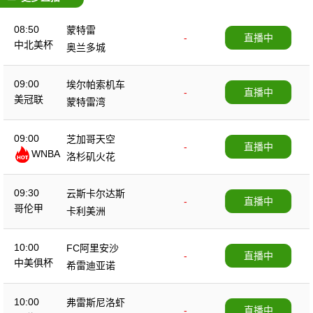
08:50
蒙特雷
-
直播中
中北美杯
奥兰多城
09:00
埃尔帕索机车
-
直播中
美冠联
蒙特雷湾
09:00
芝加哥天空
-
直播中
WNBA
洛杉矶火花
09:30
云斯卡尔达斯
-
直播中
哥伦甲
卡利美洲
10:00
FC阿里安沙
-
直播中
中美俱杯
希雷迪亚诺
10:00
弗雷斯尼洛虾
-
直播中