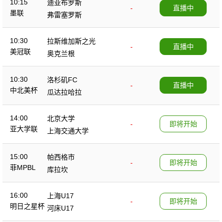
10:15
迪亚布罗斯
-
直播中
墨联
弗雷塞罗斯
10:30
拉斯维加斯之光
-
直播中
美冠联
奥克兰根
10:30
洛杉矶FC
-
直播中
中北美杯
瓜达拉哈拉
14:00
北京大学
-
即将开始
亚大学联
上海交通大学
15:00
帕西格市
-
即将开始
菲MPBL
库拉坎
16:00
上海U17
-
即将开始
明日之星杯
河床U17