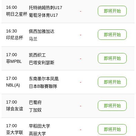
16:00
托特纳姆热刺U17
-
即将开始
明日之星杯
葡萄牙体育U17
16:30
佩西加雅加达
-
即将开始
印尼总杯
马兰
17:00
凯西织工
-
即将开始
菲MPBL
巴塔安利瑟斯
17:00
东南墨尔本凤凰
-
即将开始
NBL(A)
日本B聯賽聯隊
17:00
巴蜀府
-
即将开始
球会友谊
丁加奴
17:00
早稻田大学
-
即将开始
亚大学联
高丽大学