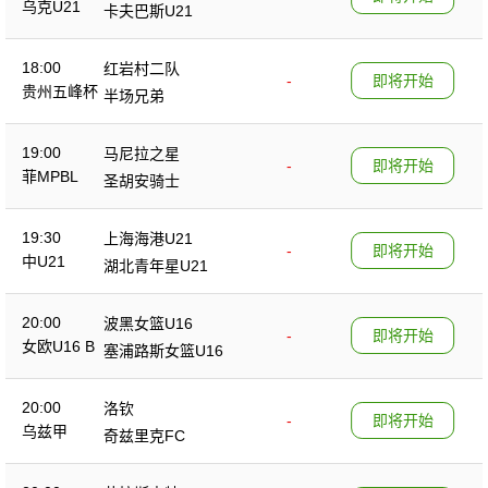
乌克U21
卡夫巴斯U21
18:00
红岩村二队
-
即将开始
贵州五峰杯
半场兄弟
19:00
马尼拉之星
-
即将开始
菲MPBL
圣胡安骑士
19:30
上海海港U21
-
即将开始
中U21
湖北青年星U21
20:00
波黑女篮U16
-
即将开始
女欧U16 B
塞浦路斯女篮U16
20:00
洛钦
-
即将开始
乌兹甲
奇兹里克FC