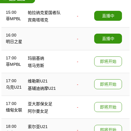
15:00
帕拉纳克爱国者队
-
直播中
菲MPBL
宾南塔塔克
16:00
-
直播中
明日之星
17:00
玛丽基纳
-
即将开始
菲MPBL
塔马劳斯
17:00
维勒斯U21
-
即将开始
乌克U21
基辅迪纳摩U21
17:00
亚大那保女足
-
即将开始
缅甸女联
阿尔曼女足
18:00
索尔亚U21
-
即将开始