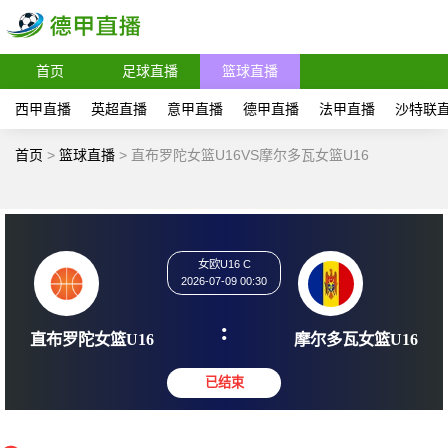
首页
足球直播
篮球直播
西甲直播
英超直播
意甲直播
德甲直播
法甲直播
沙特联
首页
>
篮球直播
>
直布罗陀女篮U16VS摩尔多瓦女篮U16
女欧U16 C
2026-07-09 00:30
:
直布罗陀女篮U16
摩尔多瓦女