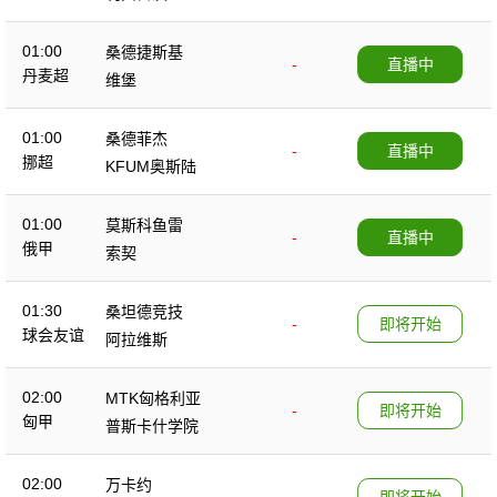
01:00
桑德捷斯基
-
直播中
丹麦超
维堡
01:00
桑德菲杰
-
直播中
挪超
KFUM奥斯陆
01:00
莫斯科鱼雷
-
直播中
俄甲
索契
01:30
桑坦德竞技
-
即将开始
球会友谊
阿拉维斯
02:00
MTK匈格利亚
-
即将开始
匈甲
普斯卡什学院
02:00
万卡约