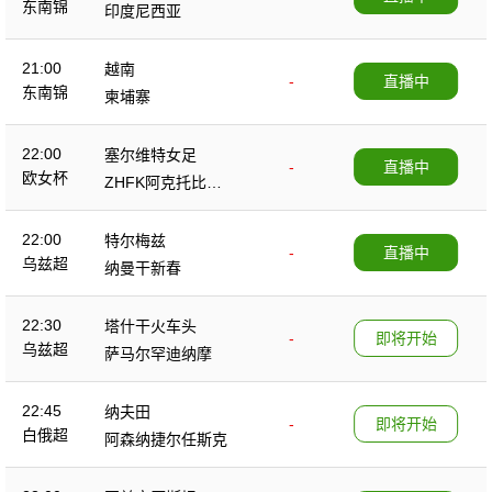
东南锦
印度尼西亚
21:00
越南
-
直播中
东南锦
柬埔寨
22:00
塞尔维特女足
-
直播中
欧女杯
ZHFK阿克托比女
足
22:00
特尔梅兹
-
直播中
乌兹超
纳曼干新春
22:30
塔什干火车头
-
即将开始
乌兹超
萨马尔罕迪纳摩
22:45
纳夫田
-
即将开始
白俄超
阿森纳捷尔任斯克