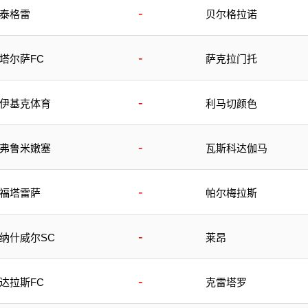
-
泰格雷
贝尔格拉诺
-
塔尔萨FC
萨克拉门托
-
伊基克体育
利马切颜色
-
弗鲁米嫩塞
瓦斯科达伽马
-
福塔雷萨
帕尔梅拉斯
-
纳什威尔SC
莱昂
-
达拉斯FC
克雷塔罗