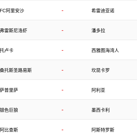
-
FC阿里安沙
希雷迪亚诺
-
弗雷斯尼洛虾
潘多拉
-
托卢卡
西雅图海湾人
-
桑托斯圣路易斯
坎昆卡罗
-
萨普里萨
阿利亚
-
银色巨狼
墨西卡利
-
阿比查斯
阿斯特罗斯