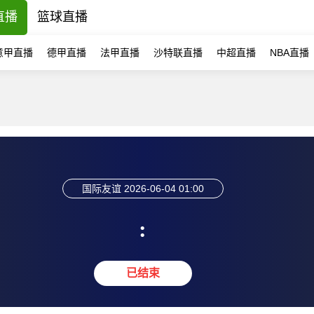
直播
篮球直播
意甲直播
德甲直播
法甲直播
沙特联直播
中超直播
NBA直播
国际友谊
2026-06-04 01:00
:
已结束