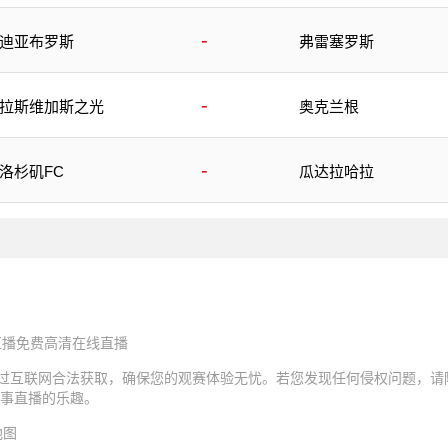
-
迪亚布罗斯
弗雷塞罗斯
-
拉斯维加斯之光
奥克兰根
-
洛杉矶FC
瓜达拉哈拉
直播免费高清在线直播
通过互联网合法获取，确保您的观赛体验无忧。若您发现任何侵权问题，请
事直播的乐趣。
地图