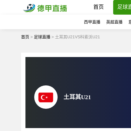
首页
足球
西甲直播
英超直播
首页
>
足球直播
>
土耳其U21VS科索沃U21
土耳其U21