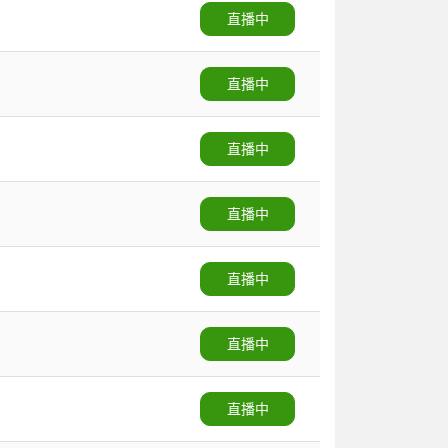
直播中
直播中
直播中
直播中
直播中
直播中
直播中