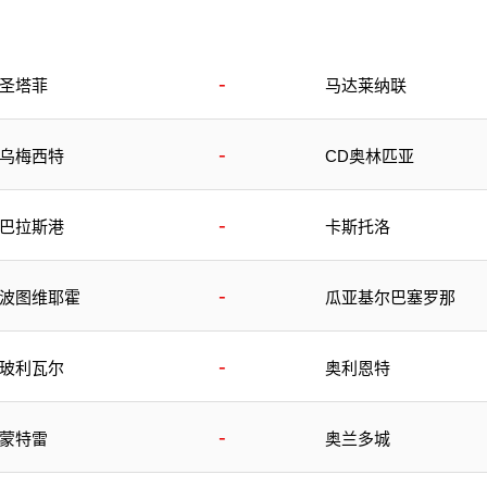
-
圣塔菲
马达莱纳联
-
乌梅西特
CD奥林匹亚
-
巴拉斯港
卡斯托洛
-
波图维耶霍
瓜亚基尔巴塞罗那
-
玻利瓦尔
奥利恩特
-
蒙特雷
奥兰多城