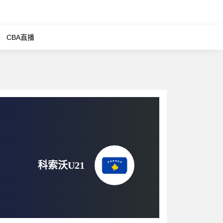
CBA直播
科索沃U21