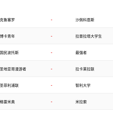
-
克鲁塞罗
沙佩科恩斯
-
博卡青年
拉普拉塔大学生
-
国民波托斯
最强者
-
圣地亚哥漫游者
拉卡莱拉联
-
圣菲利浦联
智利大学
-
格雷米奥
米拉索