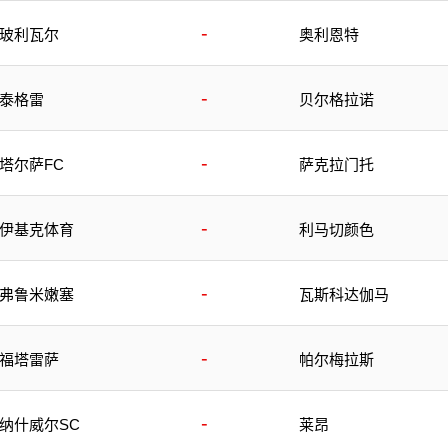
-
玻利瓦尔
奥利恩特
-
泰格雷
贝尔格拉诺
-
塔尔萨FC
萨克拉门托
-
伊基克体育
利马切颜色
-
弗鲁米嫩塞
瓦斯科达伽马
-
福塔雷萨
帕尔梅拉斯
-
纳什威尔SC
莱昂