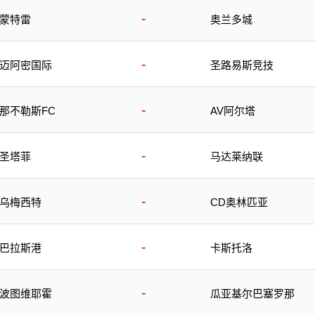
-
蒙特雷
奥兰多城
-
迈阿密国际
圣路易斯竞技
-
那不勒斯FC
AV阿尔塔
-
圣塔菲
马达莱纳联
-
乌梅西特
CD奥林匹亚
-
巴拉斯港
卡斯托洛
-
波图维耶霍
瓜亚基尔巴塞罗那