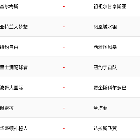
-
基尔梅斯
祖祖尔甘拿斯亚
-
亚特兰大梦想
凤凰城水银
-
纽约自由
西雅图风暴
-
里士满踢球者
纽约宇宙队
-
波哥大国际
贾奎斯科尔多巴
-
佩雷拉
圣塔菲
-
华盛顿神秘人
达拉斯飞翼