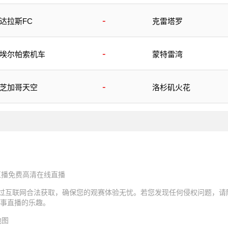
-
达拉斯FC
克雷塔罗
-
埃尔帕索机车
蒙特雷湾
-
芝加哥天空
洛杉矶火花
直播免费高清在线直播
通过互联网合法获取，确保您的观赛体验无忧。若您发现任何侵权问题，请
事直播的乐趣。
地图