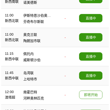
新西南联
诺美德斯
11:00
伊斯特恩沙伯奥克
-
直播中
新西北联
兰
芬奇布尔斯联
11:00
奥克兰联
-
直播中
新西北联
陶朗加市联
11:15
佩托内
-
直播中
新西中联
威斯顿沙伯
11:45
岛湾联
-
直播中
新西中联
上哈特市
12:00
南霍巴特
-
即将开始
澳塔超
河畔奥林匹克