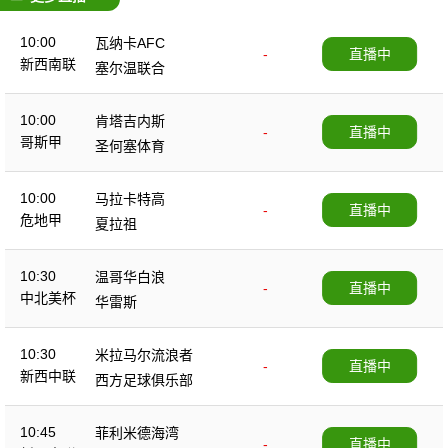
10:00
瓦纳卡AFC
-
直播中
新西南联
塞尔温联合
10:00
肯塔吉内斯
-
直播中
哥斯甲
圣何塞体育
10:00
马拉卡特高
-
直播中
危地甲
夏拉祖
10:30
温哥华白浪
-
直播中
中北美杯
华雷斯
10:30
米拉马尔流浪者
-
直播中
新西中联
西方足球俱乐部
10:45
菲利米德海湾
-
直播中