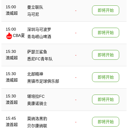
15:00
曼立联队
-
即将开始
澳威超
马可尼
15:00
深圳马可波罗
-
即将开始
CBA夏
青岛崂山啤酒
季赛
15:30
萨瑟兰鲨鱼
-
即将开始
澳威超
悉尼FC青年队
15:30
北部精神
-
即将开始
澳威超
黑镇市足球俱乐部
15:30
堪培拉FC
-
即将开始
澳首超
奥康诺骑士
15:45
莫纳洛黑豹
-
即将开始
澳首超
贝尔康纳联