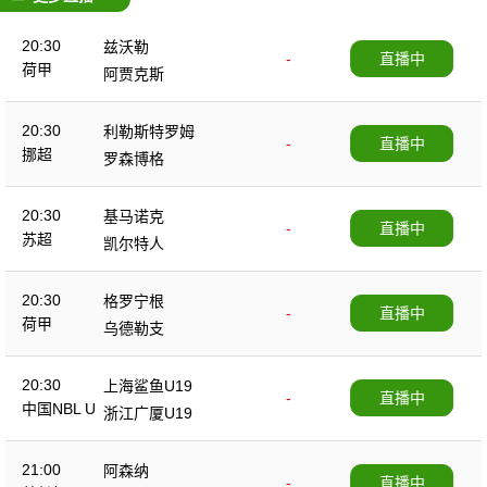
20:30
兹沃勒
-
直播中
荷甲
阿贾克斯
20:30
利勒斯特罗姆
-
直播中
挪超
罗森博格
20:30
基马诺克
-
直播中
苏超
凯尔特人
20:30
格罗宁根
-
直播中
荷甲
乌德勒支
20:30
上海鲨鱼U19
-
直播中
中国NBL U
浙江广厦U19
19
21:00
阿森纳
-
直播中