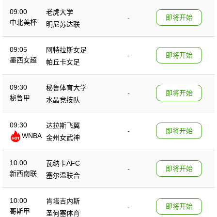
09:00
老虎大学
-
即将开始
中北美杯
明尼苏达联
09:05
阿特拉斯女足
-
即将开始
墨西女超
帕丘卡女足
09:30
秘鲁体育大学
-
即将开始
秘鲁甲
水晶竞技队
09:30
达拉斯飞翼
-
即将开始
WNBA
金州女武神
10:00
瓦纳卡AFC
-
即将开始
新西南联
塞尔温联合
10:00
肯塔吉内斯
-
即将开始
哥斯甲
圣何塞体育