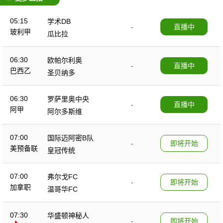
05:15
学术DB
-
直播中
玻利甲
瓜比拉
06:30
欧帕尔利奥
-
直播中
巴西乙
圣贝纳多
06:30
罗萨里奥中央
-
直播中
阿甲
阿尔多斯维
07:00
国际迈阿密B队
-
即将开始
美预备联
皇冠传统
07:00
弗尔戈FC
-
即将开始
加拿职
温哥华FC
07:30
华盛顿神秘人
-
即将开始