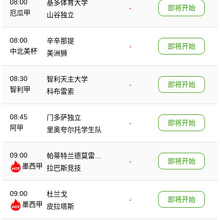
08:00
基多体育大学
-
即将开始
厄瓜甲
山谷独立
08:00
辛辛那提
-
即将开始
中北美杯
美洲狮
08:30
智利天主大学
-
即将开始
智利甲
科布雷索
08:45
门多萨独立
-
即将开始
阿甲
里奥夸尔托学生队
09:00
帕蒂特兰德莫雷洛
-
即将开始
墨西甲
斯
拉巴斯竞技
09:00
杜兰戈
-
即将开始
墨西甲
皮拉塔斯