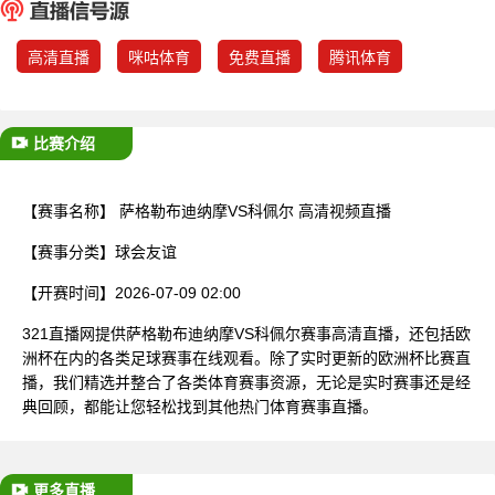
已结束
高清直播
咪咕体育
免费直播
腾讯体育
比赛介绍
【赛事名称】
萨格勒布迪纳摩VS科佩尔 高清视频直播
【赛事分类】
球会友谊
【开赛时间】
2026-07-09 02:00
321直播网提供萨格勒布迪纳摩VS科佩尔赛事高清直播，还包括欧
洲杯在内的各类足球赛事在线观看。除了实时更新的欧洲杯比赛直
播，我们精选并整合了各类体育赛事资源，无论是实时赛事还是经
典回顾，都能让您轻松找到其他热门体育赛事直播。
更多直播