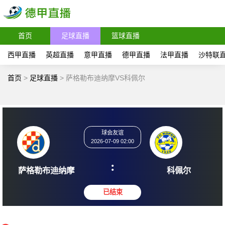
首页
足球直播
篮球直播
西甲直播
英超直播
意甲直播
德甲直播
法甲直播
沙特联
首页
>
足球直播
>
萨格勒布迪纳摩VS科佩尔
球会友谊
2026-07-09 02:00
:
萨格勒布迪纳摩
科佩