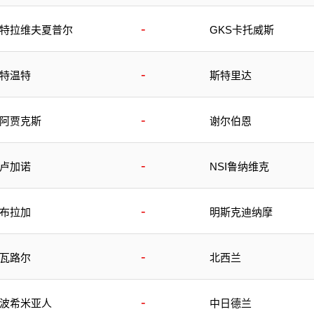
-
特拉维夫夏普尔
GKS卡托威斯
-
特温特
斯特里达
-
阿贾克斯
谢尔伯恩
-
卢加诺
NSI鲁纳维克
-
布拉加
明斯克迪纳摩
-
瓦路尔
北西兰
-
波希米亚人
中日德兰