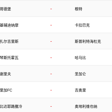
-
哥德堡
根特
-
基辅迪纳摩
卡拉巴克
-
扎尔吉里斯
斯普利特海杜克
-
琴斯托霍瓦
哈马比
-
谢里夫
圣加仑
-
里加FC
吉奥里
-
比达耶路撒冷
奥地利维也纳