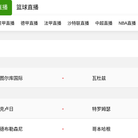
直播
篮球直播
意甲直播
德甲直播
法甲直播
沙特联直播
中超直播
NBA直播
-
图尔库国际
瓦杜兹
-
克卢日
特罗姆瑟
-
德布勒森尼
哥本哈根