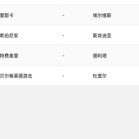
-
里耶卡
埃尔维斯
-
希伯尼安
斯肯迪亚
-
特费奥里
德利塔
-
贝尔格莱德游击
杜堡尔