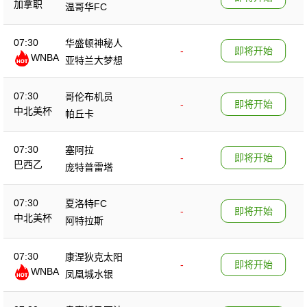
加拿职
温哥华FC
07:30
华盛顿神秘人
-
即将开始
WNBA
亚特兰大梦想
07:30
哥伦布机员
-
即将开始
中北美杯
帕丘卡
07:30
塞阿拉
-
即将开始
巴西乙
庞特普雷塔
07:30
夏洛特FC
-
即将开始
中北美杯
阿特拉斯
07:30
康涅狄克太阳
-
即将开始
WNBA
凤凰城水银