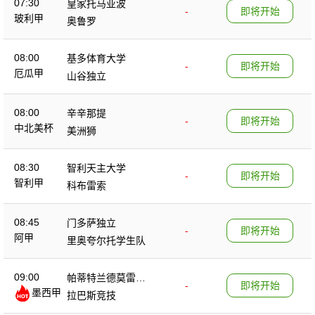
07:30
皇家托马亚波
-
即将开始
玻利甲
奥鲁罗
08:00
基多体育大学
-
即将开始
厄瓜甲
山谷独立
08:00
辛辛那提
-
即将开始
中北美杯
美洲狮
08:30
智利天主大学
-
即将开始
智利甲
科布雷索
08:45
门多萨独立
-
即将开始
阿甲
里奥夸尔托学生队
09:00
帕蒂特兰德莫雷洛
-
即将开始
墨西甲
斯
拉巴斯竞技