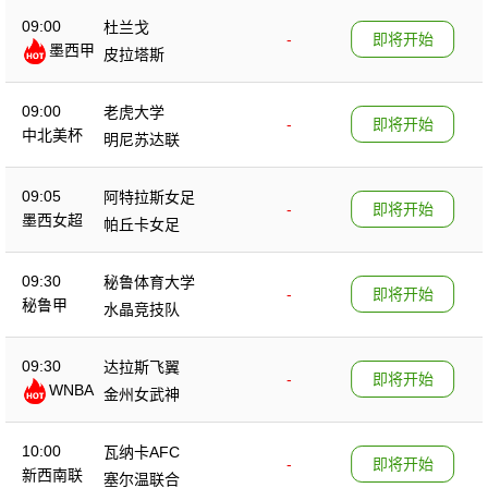
09:00
杜兰戈
-
即将开始
墨西甲
皮拉塔斯
09:00
老虎大学
-
即将开始
中北美杯
明尼苏达联
09:05
阿特拉斯女足
-
即将开始
墨西女超
帕丘卡女足
09:30
秘鲁体育大学
-
即将开始
秘鲁甲
水晶竞技队
09:30
达拉斯飞翼
-
即将开始
WNBA
金州女武神
10:00
瓦纳卡AFC
-
即将开始
新西南联
塞尔温联合