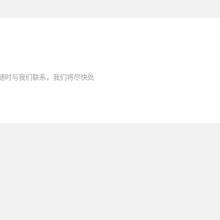
随时与我们联系，我们将尽快处