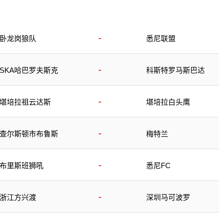
-
卧龙岗狼队
悉尼联盟
-
SKA哈巴罗夫斯克
科斯特罗马斯巴达
-
堪培拉祖云达斯
堪培拉白头鹰
-
查尔斯顿市布鲁斯
梅特兰
-
布里斯班狮吼
悉尼FC
-
浙江方兴渡
深圳马可波罗