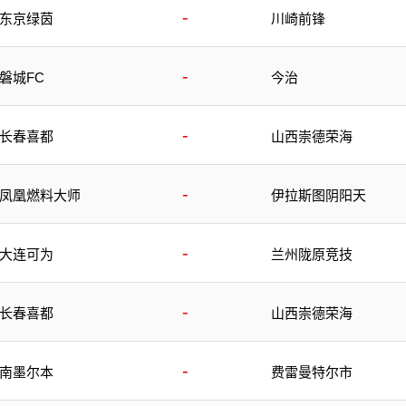
-
东京绿茵
川崎前锋
-
磐城FC
今治
-
长春喜都
山西崇德荣海
-
凤凰燃料大师
伊拉斯图阴阳天
-
大连可为
兰州陇原竞技
-
长春喜都
山西崇德荣海
-
南墨尔本
费雷曼特尔市