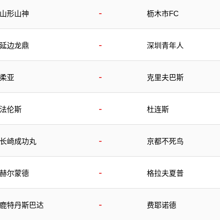
-
山形山神
枥木市FC
-
延边龙鼎
深圳青年人
-
柔亚
克里夫巴斯
-
法伦斯
杜连斯
-
长崎成功丸
京都不死鸟
-
赫尔蒙德
格拉夫夏普
-
鹿特丹斯巴达
费耶诺德