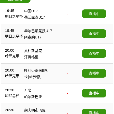
19:45
中国U17
-
直播中
明日之星杯
勒沃库森U17
19:45
毕尔巴鄂竞技U17
-
直播中
明日之星杯
阿森纳U17
20:00
奥杜斯基克
-
直播中
哈萨克甲
汗腾格里
20:00
叶利迈塞米B队
-
直播中
哈萨克甲
卡拉特B队
20:30
万隆
-
直播中
印尼总杯
帕尔斯巴亚
20:30
胡志明市飞翼
-
直播中