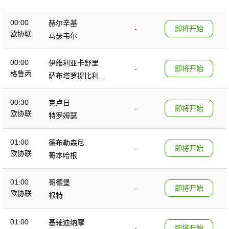
00:00
赫尔辛基
-
即将开始
欧协联
马瑟韦尔
00:00
伊维利亚卡舒里
-
即将开始
格鲁丙
萨布塔罗提比利锡
B队
00:30
克卢日
-
即将开始
欧协联
特罗姆瑟
01:00
德布勒森尼
-
即将开始
欧协联
哥本哈根
01:00
哥德堡
-
即将开始
欧协联
根特
01:00
基辅迪纳摩
-
即将开始