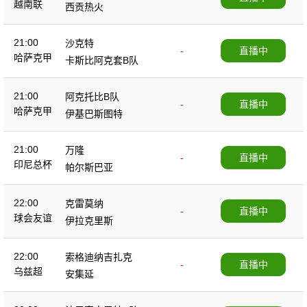
越南联
西贡热火
21:00
沙克特
-
直播中
哈萨克甲
卡斯比阿克套B队
21:00
阿克托比B队
-
直播中
哈萨克甲
伊基巴斯图特
21:00
万隆
-
直播中
印尼总杯
帕尔斯巴亚
22:00
克雷莫纳
-
直播中
球会友谊
伊拉克里斯
22:00
索格迪纳吉扎克
-
直播中
乌兹超
安集延