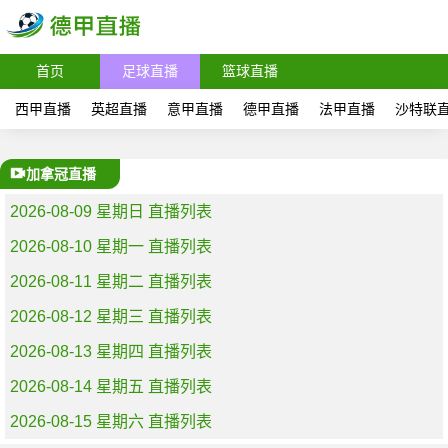
首页
足球直播
篮球直播
西甲直播
英超直播
意甲直播
德甲直播
法甲直播
沙特联
加拿冠直播
2026-08-09 星期日 直播列表
2026-08-10 星期一 直播列表
2026-08-11 星期二 直播列表
2026-08-12 星期三 直播列表
2026-08-13 星期四 直播列表
2026-08-14 星期五 直播列表
2026-08-15 星期六 直播列表