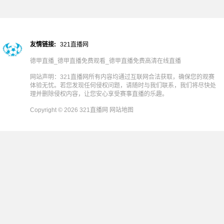
友情链接:
321直播网
德甲直播_德甲直播免费观看_德甲直播免费高清在线直播
网站声明：321直播网所有内容均通过互联网合法获取，确保您的观赛
体验无忧。若您发现任何侵权问题，请随时与我们联系，我们将尽快处
理并删除侵权内容，让您安心享受赛事直播的乐趣。
Copyright © 2026 321直播网
网站地图