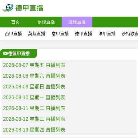
首页
足球直播
篮球直播
西甲直播
英超直播
意甲直播
德甲直播
法甲直播
沙特联
德篮甲直播
2026-08-07 星期五 直播列表
2026-08-08 星期六 直播列表
2026-08-09 星期日 直播列表
2026-08-10 星期一 直播列表
2026-08-11 星期二 直播列表
2026-08-12 星期三 直播列表
2026-08-13 星期四 直播列表